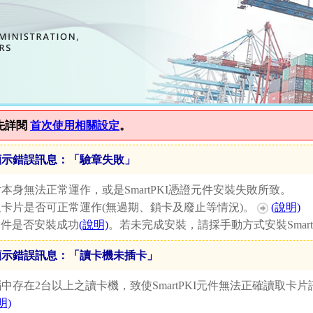
憑證問題障礙排除
先詳閱
首次使用相關設定
。
顯示錯誤訊息：「驗章失敗」
本身無法正常運作，或是SmartPKI憑證元件安裝失敗所致。
機及卡片是否可正常運作(無過期、鎖卡及廢止等情況)。
(說明)
KI元件是否安裝成功
(說明)
。若未完成安裝，請採手動方式安裝Smart
顯示錯誤訊息：「讀卡機未插卡」
中存在2台以上之讀卡機，致使SmartPKI元件無法正確讀取卡
明)